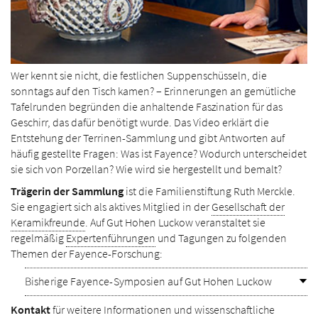
Wer kennt sie nicht, die festlichen Suppenschüsseln, die
sonntags auf den Tisch kamen? – Erinnerungen an gemütliche
Tafelrunden begründen die anhaltende Faszination für das
Geschirr, das dafür benötigt wurde. Das Video erklärt die
Entstehung der Terrinen-Sammlung und gibt Ant­worten auf
häufig gestellte Fragen: Was ist Fayence? Wodurch unterscheidet
sie sich von Por­zellan? Wie wird sie hergestellt und bemalt?
Trägerin der Sammlung
ist die Familienstiftung Ruth Merckle.
Sie engagiert sich als aktives Mitglied in der
Gesellschaft der
Keramikfreunde
. Auf Gut Hohen Luckow veranstaltet sie
regelmäßig
Expertenführungen
und Tagungen zu folgenden
Themen der Fayence-Forschung:
Bisherige Fayence-Symposien auf Gut Hohen Luckow
Kontakt
für weitere Informationen und wissenschaftliche