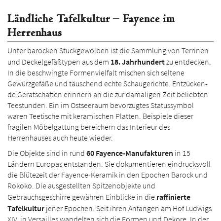
Ländliche Tafelkultur – Fayence im
Herrenhaus
Unter barocken Stuckgewölben ist die Sammlung von Terrinen
und Deckelgefäß­­typen aus dem
18. Jahrhundert
zu entdecken.
In die be­schwing­te Formen­vielfalt mischen sich seltene
Gewürzgefäße und täuschend echte Schaugerichte. Ent­zücken­
de Gerätschaften erinnern an die zur damaligen Zeit beliebten
Tee­stunden. Ein im Ostseeraum bevorzugtes Statussymbol
waren Teetische mit keramischen Platten. Beispiele dieser
fragilen Möbelgattung bereichern das Inte­rieur des
Herrenhauses auch heute wieder.
Die Objekte sind in rund
60 Fayence-Manufakturen
in 15
Ländern Europas entstanden. Sie dokumentieren eindrucksvoll
die Blütezeit der Fayence-Keramik in den Epochen Barock und
Rokoko. Die ausgestellten Spitzen­objekte und
Gebrauchsgeschirre gewäh­ren Einblicke in die
raffinierte
Tafelkultur
jener Epochen. Seit ihren Anfängen am Hof Ludwigs
XIV. in Versailles wandelten sich die Formen und Dekore. In der