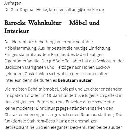
Anfragen:
Dr. Gun-Dagmar-Helke,
familienstiftung@merckle.de
Barocke Wohnkultur – Möbel und
Interieur
Das Herrenhaus beherbergt auch eine veritable
Möbelsammlung. Aus ihr besteht die heutige Einrichtung.
Einiges stammt aus dem Familienbesitz der heutigen
Eigentümerfamilie. Der größere Teil aber hat aus Schlössern der
Badischen Mark­grafen und Herzöge nach Hohen Luckow
gefunden. Gäste fühlen sich wohl in dem schönen alten
Interieur, denn sie dürfen es
behutsam nutzen
.
Die meisten Behältnismöbel, Spiegel und Leuchter entstanden
im späten 17. oder im 18. Jahrhundert. Sie fügen sich perfekt in
den zeitgleichen Barockbau ein. Einzelne ältere sowie eine
Reihe moderner Ein­richtungs­gegenstände verstärken den
Charakter einer organisch gewachsenen Raumausstattung. Die
funktionale Stahlrohr-Bestuhlung der ehemaligen
Betriebskantine und ein eleganter Decken­lüster, beide aus der