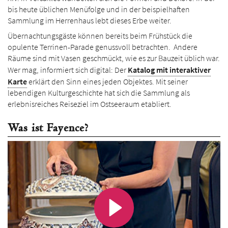
bis heute üblichen Menüfolge und in der beispiel­haften
Sammlung im Herrenhaus lebt dieses Erbe weiter.
Übernachtungsgäste können bereits beim Frühstück die
opulente Terrinen-Parade genussvoll betrachten. Andere
Räume sind mit Vasen geschmückt, wie es zur Bauzeit üblich war.
Wer mag, informiert sich digital: Der
Katalog mit inter­aktiver
Karte
erklärt den Sinn eines jeden Objektes. Mit seiner
lebendigen Kultur­geschichte hat sich die Sammlung als
erlebnis­reiches Reiseziel im Ostsee­raum etabliert.
Was ist Fayence?