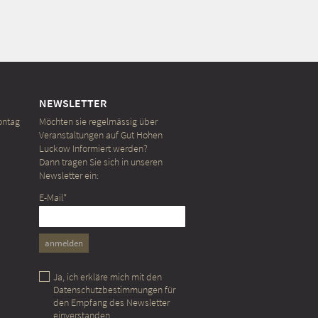
NEWSLETTER
ontag
Möchten sie regelmässig über
Veranstaltungen auf Gut Hohen
Luckow Informiert werden?
Dann tragen Sie sich in unseren
Newsletter ein:
E-Mail*
anmelden
Ja, ich erkläre mich mit den
Daten­schutz­bestimmungen
für
den Empfang des Newsletter
einverstanden.