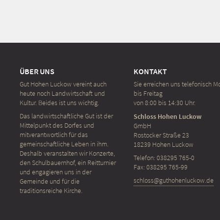
ÜBER UNS
KONTAKT
Gut Hohen Luckow vereint auch
Sie erreichen uns telefonisch M
heute noch Landwirtschaft und
bis Freitag
Kultur. Beides ist uns wichtig.
von 8:00 bis 14:30 Uhr.
Das landwirtschaftliche Gut ist der
Schloss Hohen Luckow
Mittelpunkt des Dorfes und
GmbH
mitverantwortlich für das
Rostocker Straße 23
gemeinschaftliche Leben in ihm.
18239 Hohen Luckow
Deshalb veranstalten wir Konzerte,
Telefon: 038295 765-0
den Schulbauernhof, ein Reit­turnier
Fax: 038295 765-99
und engagieren uns in der
schloss@guthohenluckow.de
Gemeinde und für die
traditionsreiche Kirche.