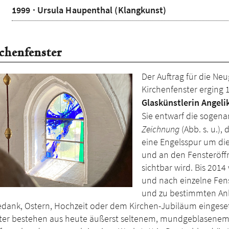
1999 · Ursula Haupenthal (Klangkunst)
chenfenster
Der Auftrag für die Ne
Kirchenfenster erging 
Glaskünstlerin Angeli
Sie entwarf die sogen
Zeichnung
(Abb. s. u.), 
eine Engelsspur um die
und an den Fensteröf
sichtbar wird. Bis 201
und nach ein­zel­ne Fens
und zu be­stimm­ten An
edank, Ostern, Hochzeit oder dem Kirchen-Jubiläum eingeset
ter bestehen aus heute äußerst seltenem, mundgeblasene