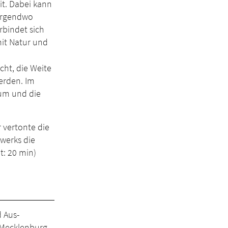
eit. Dabei kann
nirgendwo
rbindet sich
it Natur und
Licht, die Weite
erden. Im
aum und die
r vertonte die
werks die
t: 20 min)
d Aus­
n Mecklenburg