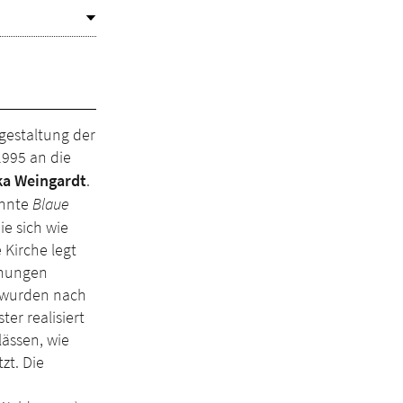
ugestaltung der
1995 an die
ka Weingardt
.
annte
Blaue
die sich wie
 Kirche legt
fnungen
4 wurden nach
ter realisiert
lässen, wie
zt. Die
m