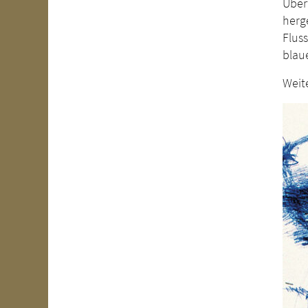
Über
herg
Fluss
blau
Weit