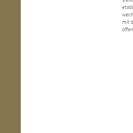
etabl
wech
mit 
öffen