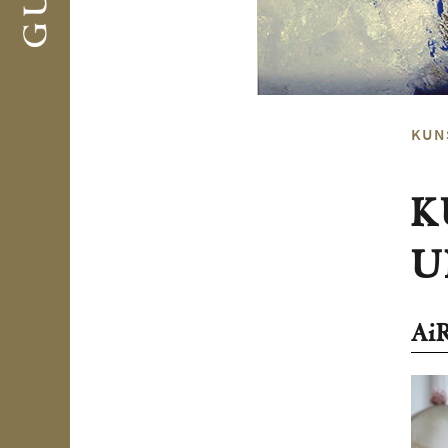
KUN
K
U
AiR