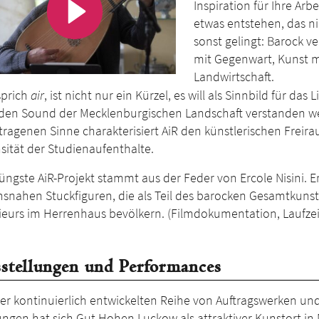
Inspiration für Ihre Arb
etwas entstehen, das 
sonst gelingt: Barock ve
mit Gegenwart, Kunst m
Land­wirtschaft.
sprich
air
, ist nicht nur ein Kürzel, es will als Sinnbild für das 
den Sound der Mecklenburgischen Landschaft verstanden w
tragenen Sinne charakterisiert AiR den künstlerischen Freir
­sität der Studienaufenthalte.
jüngste AiR-Projekt stammt aus der Feder von Ercole Nisini. E
nsnahen Stuckfiguren, die als Teil des barocken Gesamtkunst
rieurs im Herrenhaus bevölkern. (Filmdokumentation, Laufzei
stellungen und Performances
der kontinuierlich entwickelten Reihe von Auftragswerken un
lungen hat sich Gut Hohen Luckow als attraktiver Kunstort i