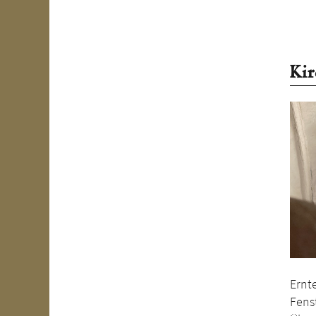
Kir
Ernt
Fens