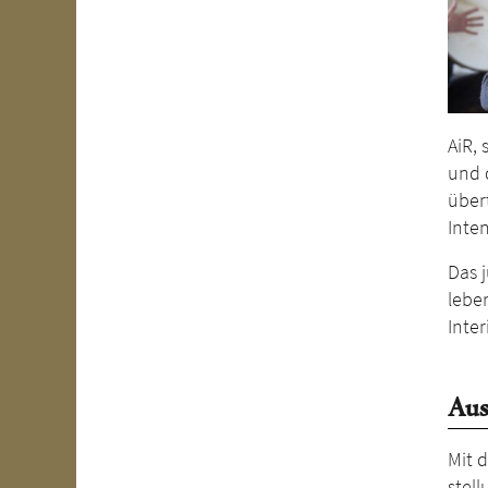
AiR, 
und 
über
Inten
Das 
lebe
Inte
Aus
Mit 
stel