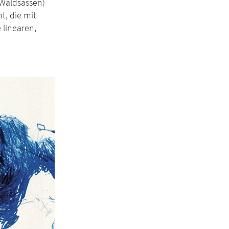
 Waldsassen)
t, die mit
 linearen,