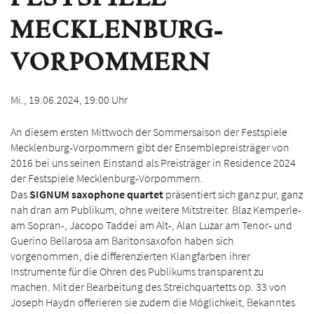
FESTSPIELE
MECKLENBURG-
VORPOMMERN
Mi., 19.06.2024,
19:00 Uhr
An diesem ersten Mittwoch der Sommersaison der Festspiele
Mecklenburg-Vorpommern gibt der Ensemblepreisträger von
2016 bei uns seinen Einstand als Preisträger in Residence 2024
der Festspiele Mecklenburg-Vorpommern.
Das
SIGNUM saxophone quartet
präsentiert sich ganz pur, ganz
nah dran am Publikum, ohne weitere Mitstreiter. Blaz Kemperle-
am Sopran-, Jacopo Taddei am Alt-, Alan Luzar am Tenor- und
Guerino Bellarosa am Baritonsaxofon haben sich
vorgenommen, die differenzierten Klangfarben ihrer
Instrumente für die Ohren des Publikums transparent zu
machen. Mit der Bearbeitung des Streichquartetts op. 33 von
Joseph Haydn offerieren sie zudem die Möglichkeit, Bekanntes