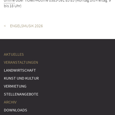
online
oder Ticket-Hotline 0385-591 85 85 (Montag bis Freitag 9
bis 18 Uhr)
< ENGELSMUSIK 2026
AKTUELLES
VERANSTALTUNGEN
LANDWIRTSCHAFT
KUNST UND KULTUR
VERMIETUNG
STELLENANGEBOTE
ARCHIV
DOWNLOADS